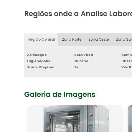
Regiões onde a Analise Labor
Região Central
Zona Norte
Zona Oeste
Zona Sul
Aclimação
Bela Vista
Bom R
Higienópolis
Glicério
Libe
Santa Efigênia
Sé
Vila 
Galeria de Imagens