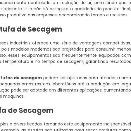
quecimento controlado e circulação de ar, permitindo que 
ficiente. Isso não só assegura a qualidade do produto final
sso produtivo das empresas, economizando tempo e recursos.
stufa de Secagem
os industriais oferece uma série de vantagens competitivas
a, pois modelos modernos são projetados para consumir meno
 disso, esses equipamentos são frequentemente equipados co
 na temperatura e no tempo de secagem, garantindo resultado
stufas de secagem
podem ser ajustadas para atender a um
pequenas amostras em laboratórios até a produção em larg
 solução pode ser adotada em diferentes aplicações, aumentand
as máquinas.
fa de Secagem
las e diversificadas, tornando este equipamento indispensáve
r exemplo, as estufas são utilizadas para secar produtos com