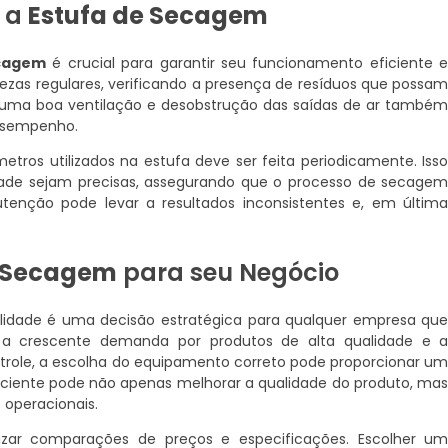
 a
Estufa de Secagem
ecagem
é crucial para garantir seu funcionamento eficiente 
mpezas regulares, verificando a presença de resíduos que possa
ar uma boa ventilação e desobstrução das saídas de ar també
desempenho.
etros utilizados na estufa deve ser feita periodicamente. Iss
ade sejam precisas, assegurando que o processo de secage
utenção pode levar a resultados inconsistentes e, em últim
e Secagem
para seu Negócio
lidade é uma decisão estratégica para qualquer empresa qu
m a crescente demanda por produtos de alta qualidade e 
ntrole, a escolha do equipamento correto pode proporcionar u
eficiente pode não apenas melhorar a qualidade do produto, ma
 operacionais.
alizar comparações de preços e especificações. Escolher u