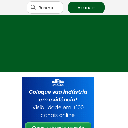
Buscar
Anuncie
e
s
s
a