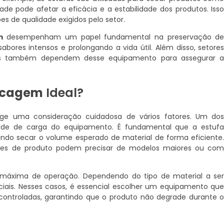
de pode afetar a eficácia e a estabilidade dos produtos. Iss
s de qualidade exigidos pelo setor.
m
desempenham um papel fundamental na preservação d
abores intensos e prolongando a vida útil. Além disso, setore
os também dependem desse equipamento para assegurar 
Secagem
Ideal?
e uma consideração cuidadosa de vários fatores. Um do
idade de carga do equipamento. É fundamental que a estuf
ndo secar o volume esperado de material de forma eficiente
es de produto podem precisar de modelos maiores ou co
 máxima de operação. Dependendo do tipo de material a se
ciais. Nesses casos, é essencial escolher um equipamento qu
ontroladas, garantindo que o produto não degrade durante 