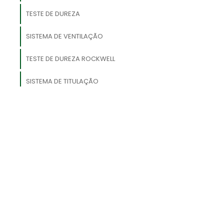
o
TESTE DE DUREZA
SISTEMA DE VENTILAÇÃO
e
s
a
TESTE DE DUREZA ROCKWELL
SISTEMA DE TITULAÇÃO
MÁQUINA DE ENSAIO DE FADIGA
s
ANALISADOR DE GASES
a
.
m
r
e
o