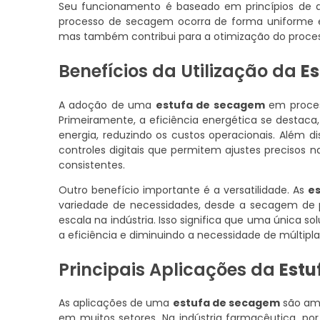
Seu funcionamento é baseado em princípios de a
processo de secagem ocorra de forma uniforme e e
mas também contribui para a otimização do proce
Benefícios da Utilização da
E
A adoção de uma
estufa de secagem
em process
Primeiramente, a eficiência energética se destac
energia, reduzindo os custos operacionais. Além
controles digitais que permitem ajustes precisos
consistentes.
Outro benefício importante é a versatilidade. As
e
variedade de necessidades, desde a secagem de 
escala na indústria. Isso significa que uma única
a eficiência e diminuindo a necessidade de múltipl
Principais Aplicações da
Estu
As aplicações de uma
estufa de secagem
são amp
em muitos setores. Na indústria farmacêutica, po