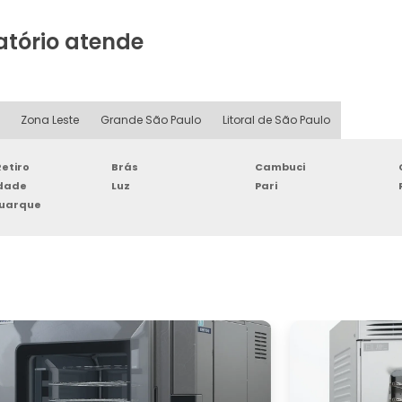
atório atende
Zona Leste
Grande São Paulo
Litoral de São Paulo
etiro
Brás
Cambuci
rdade
Luz
Pari
Buarque