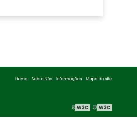
Home
Sobre Nós
Informações
Mapa do site
W3C
W3C